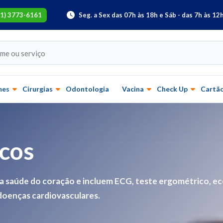
61) 3773-6161
Seg. a Sex das 07h às 18h e Sáb - das 7h às 12
mes
Cirurgias
Odontologia
Vacina
Check Up
Cartão
cos
r a saúde do coração e incluem ECG, teste ergométrico, e
doenças cardiovasculares.