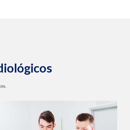
iológicos
cos.