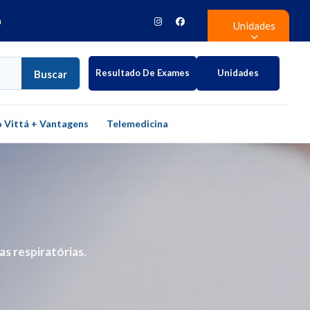
h
Unidades
Resultado De Exames
Unidades
Buscar
 Vittá + Vantagens
Telemedicina
s respiratórias.