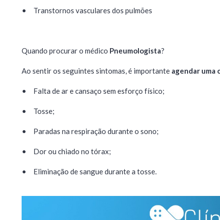
•
Transtornos vasculares dos pulmões
Quando procurar o médico
Pneumologista
?
Ao sentir os seguintes sintomas, é importante
agendar uma 
•
Falta de ar e cansaço sem esforço físico;
•
Tosse;
•
Paradas na respiração durante o sono;
•
Dor ou chiado no tórax;
•
Eliminação de sangue durante a tosse.