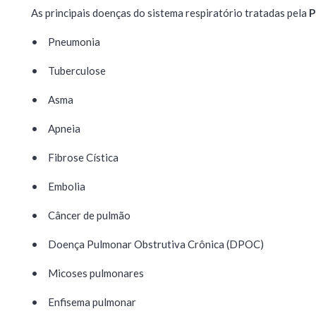
As principais doenças do sistema respiratório tratadas pela
P
•
Pneumonia
•
Tuberculose
•
Asma
•
Apneia
•
Fibrose Cística
•
Embolia
•
Câncer de pulmão
•
Doença Pulmonar Obstrutiva Crônica (DPOC)
•
Micoses pulmonares
•
Enfisema pulmonar