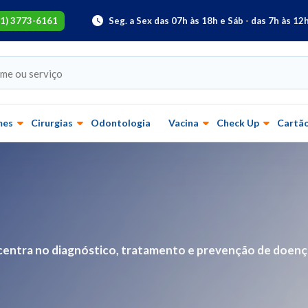
61) 3773-6161
Seg. a Sex das 07h às 18h e Sáb - das 7h às 12
mes
Cirurgias
Odontologia
Vacina
Check Up
Cartão
centra no diagnóstico, tratamento e prevenção de doença