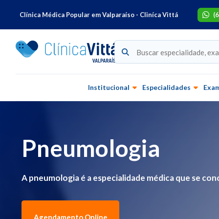
Clínica Médica Popular em Valparaíso - Cliníca Vittá
(
Institucional
Especialidades
Exa
Pneumologia
A pneumologia é a especialidade médica que se con
Agendamento Online