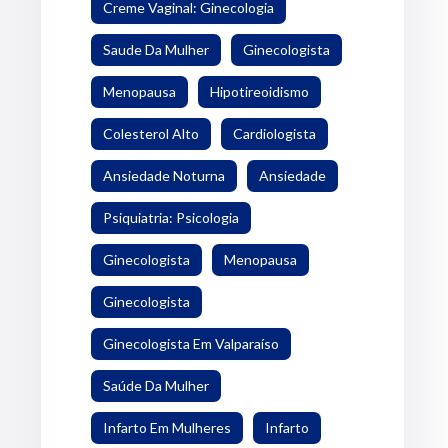
Creme Vaginal: Ginecologia
Saude Da Mulher
Ginecologista
Menopausa
Hipotireoidismo
Colesterol Alto
Cardiologista
Ansiedade Noturna
Ansiedade
Psiquiatria: Psicologia
Ginecologista
Menopausa
Ginecologista
Ginecologista Em Valparaíso
Saúde Da Mulher
Infarto Em Mulheres
Infarto