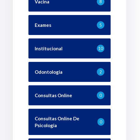
Vacina
8
Exames
5
Institucional
10
Odontologia
2
Consultas Online
0
Consultas Online De
0
Psicologia