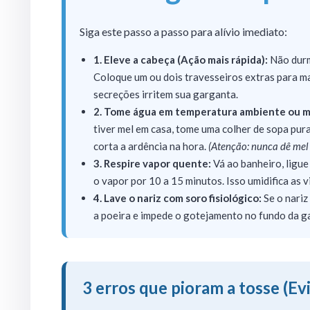
Siga este passo a passo para alívio imediato:
1. Eleve a cabeça (Ação mais rápida):
Não durm
Coloque um ou dois travesseiros extras para ma
secreções irritem sua garganta.
2. Tome água em temperatura ambiente ou m
tiver mel em casa, tome uma colher de sopa pura
corta a ardência na hora.
(Atenção: nunca dê mel
3. Respire vapor quente:
Vá ao banheiro, ligue
o vapor por 10 a 15 minutos. Isso umidifica as 
4. Lave o nariz com soro fisiológico:
Se o nariz
a poeira e impede o gotejamento no fundo da gar
3 erros que pioram a tosse (Ev